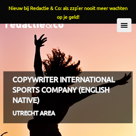
Nieuw bij Redactie & Co: als zzp'er nooit meer wachten
Overslaan en naar de inhoud gaan
op je geld!
HOOFDMENU
COPYWRITER INTERNATIONAL
SPORTS COMPANY (ENGLISH
NATIVE)
UTRECHT AREA