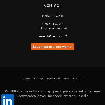
CONTACT
Redactie & Co
020 521 8700
info@redactieco.nl
Lees meer over ons werk >
ingevuld
·
linkpartners
·
vaknieuws
·
colofon
© 2000-2026 search & co groep
·
press
·
privacybeleid
·
algemene
voorwaarden
(
gt&c
) ·
facebook
·
twitter
·
linkedin