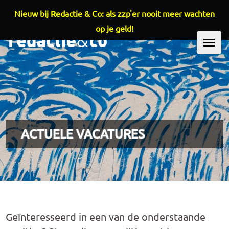
Nieuw bij Redactie & Co: als zzp'er nooit meer wachten
Overslaan en naar de inhoud gaan
op je geld!
HOOFDMENU
ACTUELE VACATURES
Geïnteresseerd in een van de onderstaande