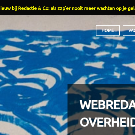
ieuw bij Redactie & Co: als zzp'er nooit meer wachten op je gel
HOOFDMENU
HOME
VA
WEBREDA
OVERHEID