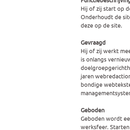
Hij of zij start o
Onderhoudt de site
deze op de site.
Gevraagd
Hij of zij werkt me
is onlangs vernieu
doelgroepgerichthe
jaren webredactione
bondige webtekste
managementsyste
Geboden
Geboden wordt een
werksfeer. Starten 