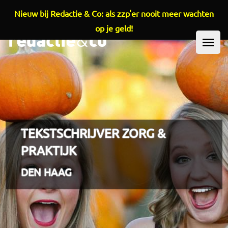
Nieuw bij Redactie & Co: als zzp'er nooit meer wachten
Overslaan en naar de inhoud gaan
op je geld!
HOOFDMENU
TEKSTSCHRIJVER ZORG &
PRAKTIJK
DEN HAAG