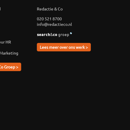
d
Redactie & Co
020 521 8700
info@redactieco.nl
eur HR
Lees meer over ons werk >
 Marketing
Co Groep >