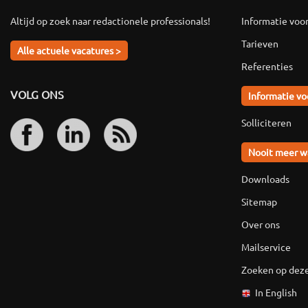
Altijd op zoek naar redactionele professionals!
Informatie voo
Tarieven
Alle actuele vacatures >
Referenties
VOLG ONS
Informatie vo
Solliciteren
Nooit meer w
Downloads
Sitemap
Over ons
Mailservice
Zoeken op deze
In English