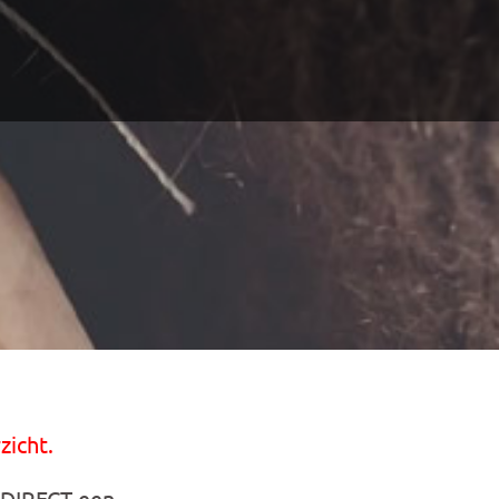
zicht.
 DIRECT een