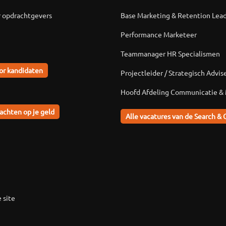
r opdrachtgevers
Base Marketing & Retention Lea
Performance Marketeer
Teammanager HR Specialismen
or kandidaten
Projectleider / Strategisch Advis
Hoofd Afdeling Communicatie &
achten op je geld
Alle vacatures van de Search & 
 site