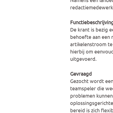
redactiemedewerke
Functiebeschrijvin
De krant is bezig 
behoefte aan een 
artikelenstroom te
hierbij om eenvoud
uitgevoerd.
Gevraagd
Gezocht wordt een
teamspeler die wee
problemen kunnen o
oplossingsgericht
bereid is zich flex