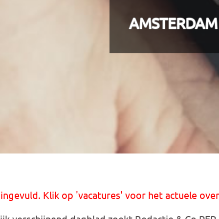
AMSTERDAM
 ingevuld. Klik op 'vacatures' voor het actuele over
ijk verschijnend dagblad zoekt Redactie & Co PER