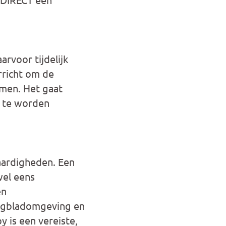
arvoor tijdelijk
rricht om de
emen. Het gaat
n te worden
aardigheden. Een
wel eens
en
dagbladomgeving en
y is een vereiste,