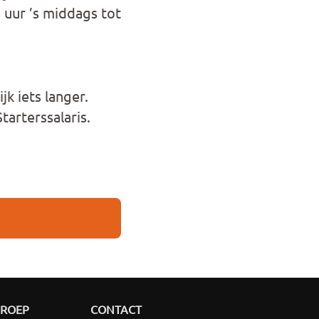
 uur ’s middags tot
k iets langer.
arterssalaris.
GROEP
CONTACT