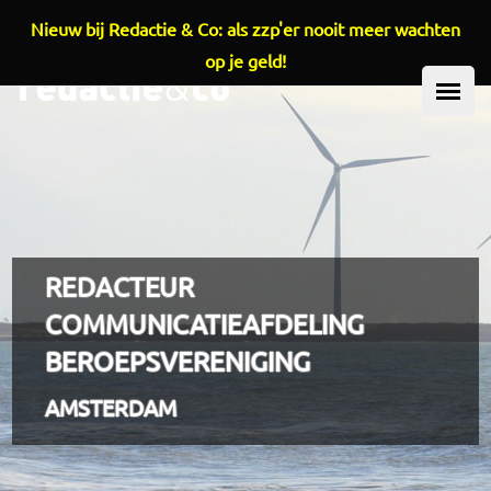
Nieuw bij Redactie & Co: als zzp'er nooit meer wachten
Overslaan en naar de inhoud gaan
op je geld!
HOOFDMENU
REDACTEUR
COMMUNICATIEAFDELING
BEROEPSVERENIGING
AMSTERDAM