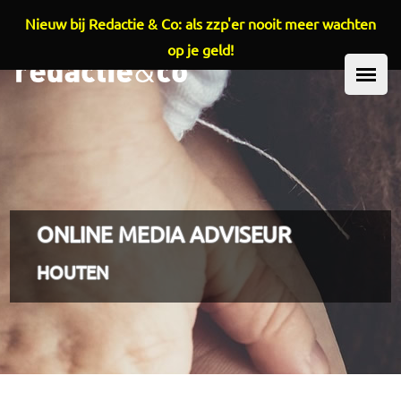
Nieuw bij Redactie & Co: als zzp'er nooit meer wachten
Overslaan en naar de inhoud gaan
op je geld!
HOOFDMENU
ONLINE MEDIA ADVISEUR
HOUTEN