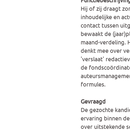
Hij of zij draagt z
inhoudelijke en ac
contact tussen uit
bewaakt de (jaar)p
maand-verdeling. H
denkt mee over ver
'verslaat' redacti
de fondscoördinat
auteursmanagement
formules.
Gevraagd
De gezochte kandid
ervaring binnen de 
over uitstekende so