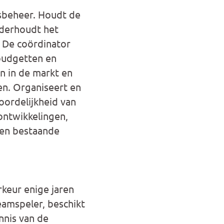
dsbeheer. Houdt de
nderhoudt het
. De coördinator
 budgetten en
n in de markt en
en. Organiseert en
oordelijkheid van
ontwikkelingen,
nen bestaande
rkeur enige jaren
teamspeler, beschikt
nnis van de