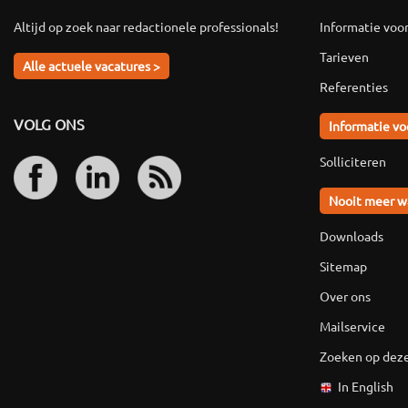
Altijd op zoek naar redactionele professionals!
Informatie voo
Tarieven
Alle actuele vacatures >
Referenties
VOLG ONS
Informatie vo
Solliciteren
Nooit meer w
Downloads
Sitemap
Over ons
Mailservice
Zoeken op deze
In English