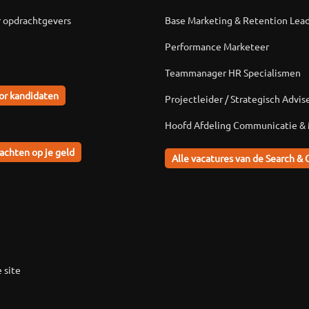
r opdrachtgevers
Base Marketing & Retention Lea
Performance Marketeer
Teammanager HR Specialismen
or kandidaten
Projectleider / Strategisch Advis
Hoofd Afdeling Communicatie &
achten op je geld
Alle vacatures van de Search & 
 site