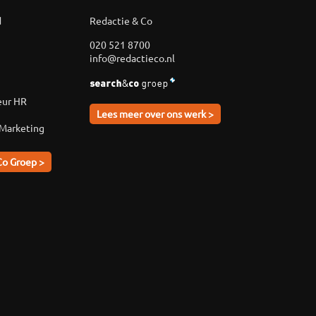
d
Redactie & Co
020 521 8700
info@redactieco.nl
eur HR
Lees meer over ons werk >
 Marketing
Co Groep >