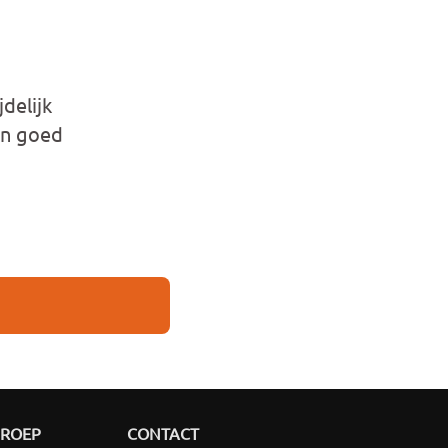
delijk
en goed
GROEP
CONTACT