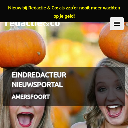
Nieuw bij Redactie & Co: als zzp'er nooit meer wachten
Overslaan en naar de inhoud gaan
op je geld!
HOOFDMENU
EINDREDACTEUR
NIEUWSPORTAL
AMERSFOORT