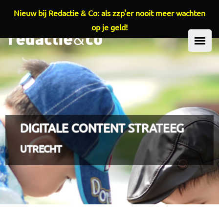
Nieuw bij Redactie & Co: als zzp'er nooit meer wachten
Overslaan en naar de inhoud gaan
op je geld!
HOOFDMENU
DIGITALE CONTENT STRATEEG
UTRECHT