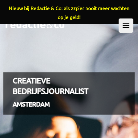
Nieuw bij Redactie & Co: als zzp'er nooit meer wachten
Overslaan en naar de inhoud gaan
op je geld!
HOOFDMENU
CREATIEVE
BEDRIJFSJOURNALIST
AMSTERDAM