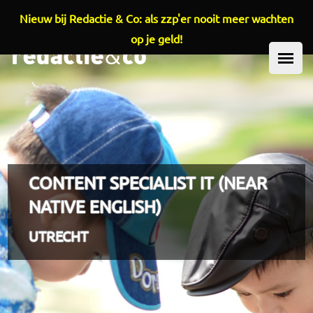
Nieuw bij Redactie & Co: als zzp'er nooit meer wachten
Overslaan en naar de inhoud gaan
op je geld!
HOOFDMENU
CONTENT SPECIALIST IT (NEAR
NATIVE ENGLISH)
UTRECHT