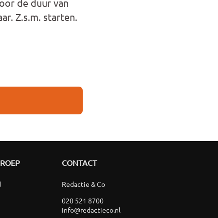
voor de duur van
r. Z.s.m. starten.
GROEP
CONTACT
d
Redactie & Co
020 521 8700
info@redactieco.nl