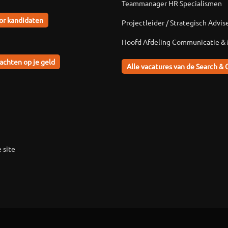
Teammanager HR Specialismen
or kandidaten
Projectleider / Strategisch Advis
Hoofd Afdeling Communicatie &
achten op je geld
Alle vacatures van de Search & 
 site