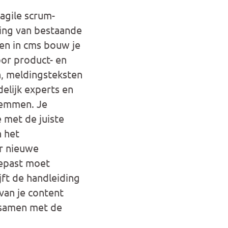
agile scrum-
ing van bestaande
ten in cms bouw je
voor product- en
n, meldingsteksten
delijk experts en
temmen. Je
 met de juiste
n het
ar nieuwe
gepast moet
jft de handleiding
van je content
 samen met de