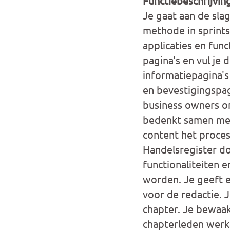
Functiebeschrijvin
Je gaat aan de sla
methode in sprint
applicaties en fun
pagina's en vul je 
informatiepagina's
en bevestigingspag
business owners o
bedenkt samen met 
content het proces
Handelsregister do
functionaliteiten 
worden. Je geeft e
voor de redactie. 
chapter. Je bewaa
chapterleden werka