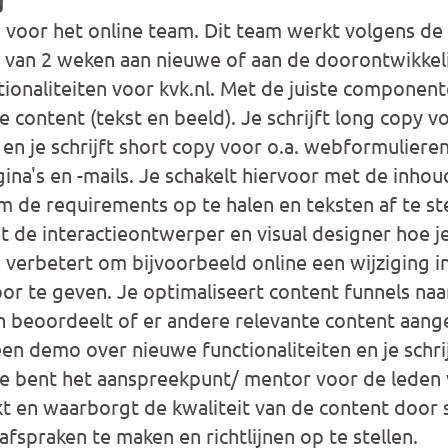
g
g voor het online team. Dit team werkt volgens de 
s van 2 weken aan nieuwe of aan de doorontwikkel
ctionaliteiten voor kvk.nl. Met de juiste componen
de content (tekst en beeld). Je schrijft long copy 
 en je schrijft short copy voor o.a. webformuliere
ina's en -mails. Je schakelt hiervoor met de inhou
m de requirements op te halen en teksten af te s
de interactieontwerper en visual designer hoe je
 verbetert om bijvoorbeeld online een wijziging i
or te geven. Je optimaliseert content funnels na
en beoordeelt of er andere relevante content aan
en demo over nieuwe functionaliteiten en je schri
Je bent het aanspreekpunt/ mentor voor de leden 
kt en waarborgt de kwaliteit van de content door
fspraken te maken en richtlijnen op te stellen.