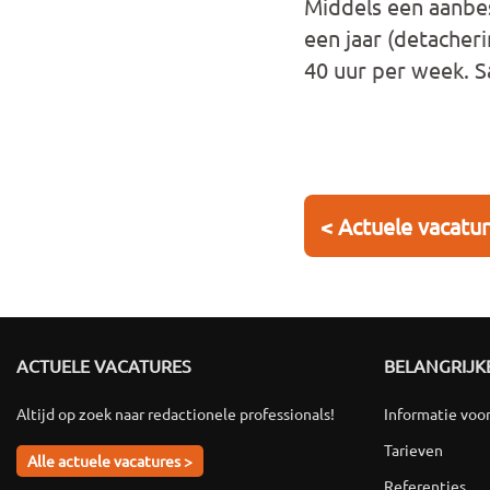
Middels een aanbes
een jaar (detacheri
40 uur per week. Sa
< Actuele vacatu
ACTUELE VACATURES
BELANGRIJKE
Altijd op zoek naar redactionele professionals!
Informatie voo
Tarieven
Alle actuele vacatures >
Referenties