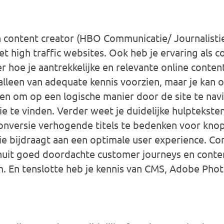
 content creator (HBO Communicatie/ Journalisti
met high traffic websites. Ook heb je ervaring als c
 hoe je aantrekkelijke en relevante online content 
lleen van adequate kennis voorzien, maar je kan 
en om op een logische manier door de site te nav
e te vinden. Verder weet je duidelijke hulpteksten
onversie verhogende titels te bedenken voor kno
ie bijdraagt aan een optimale user experience. Con
anuit goed doordachte customer journeys en conte
m. En tenslotte heb je kennis van CMS, Adobe Pho