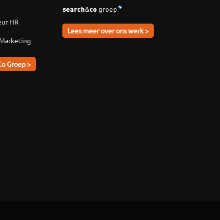
eur HR
Lees meer over ons werk >
 Marketing
Co Groep >