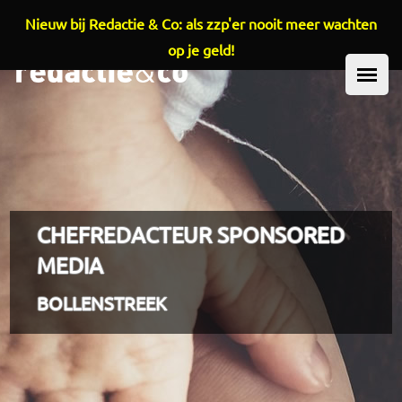
Nieuw bij Redactie & Co: als zzp'er nooit meer wachten
Overslaan en naar de inhoud gaan
op je geld!
HOOFDMENU
CHEFREDACTEUR SPONSORED
MEDIA
BOLLENSTREEK