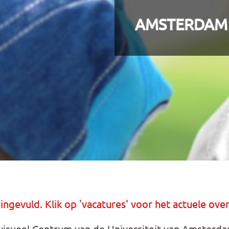
AMSTERDAM
 ingevuld. Klik op 'vacatures' voor het actuele over
isueel Centrum van de Universiteit van Amsterda