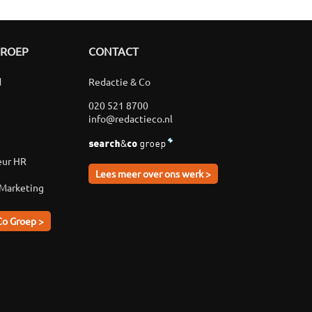
GROEP
CONTACT
d
Redactie & Co
020 521 8700
info@redactieco.nl
eur HR
Lees meer over ons werk >
 Marketing
Co Groep >