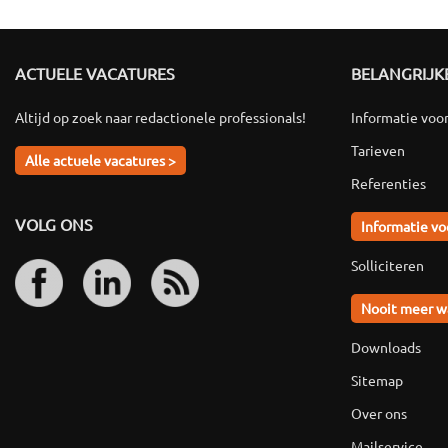
ACTUELE VACATURES
BELANGRIJKE
Altijd op zoek naar redactionele professionals!
Informatie voo
Tarieven
Alle actuele vacatures >
Referenties
VOLG ONS
Informatie vo
Solliciteren
Nooit meer w
Downloads
Sitemap
Over ons
Mailservice