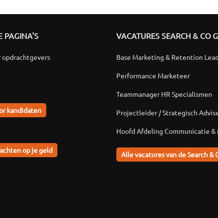
 PAGINA'S
VACATURES SEARCH & CO 
r opdrachtgevers
Base Marketing & Retention Lea
Performance Marketeer
Teammanager HR Specialismen
or kandidaten
Projectleider / Strategisch Advis
Hoofd Afdeling Communicatie &
achten op je geld
Alle vacatures van de Search & 