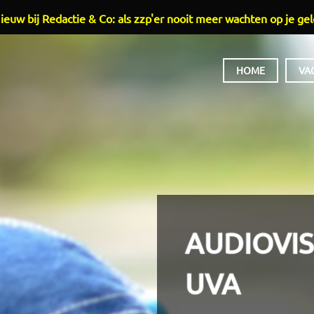
ieuw bij Redactie & Co: als zzp'er nooit meer wachten op je gel
HOOFDMENU
HOME
VA
AUDIOVI
UVA