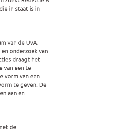
e in staat is in
rum van de UvA.
s en onderzoek van
cties draagt het
e van een te
 de vorm van een
vorm te geven. De
gen aan en
met de