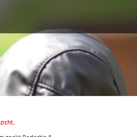
zicht.
m zoekt Redactie &