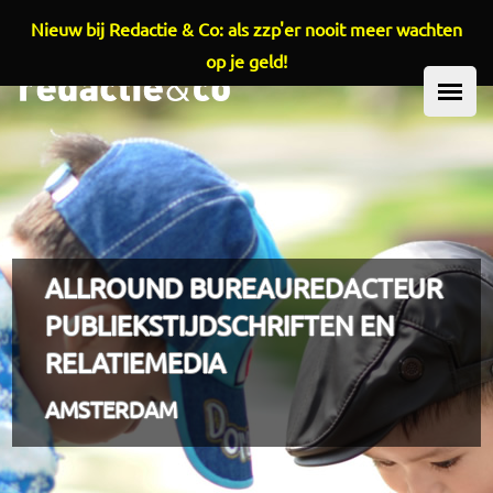
Nieuw bij Redactie & Co: als zzp'er nooit meer wachten
Overslaan en naar de inhoud gaan
op je geld!
HOOFDMENU
ALLROUND BUREAUREDACTEUR
PUBLIEKSTIJDSCHRIFTEN EN
RELATIEMEDIA
AMSTERDAM