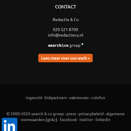
CONTACT
Redactie & Co
020 521 8700
info@redactieco.nl
Lees meer over ons werk >
ingevuld
·
linkpartners
·
vaknieuws
·
colofon
© 2000-2026 search & co groep
·
press
·
privacybeleid
·
algemene
voorwaarden
(
gt&c
) ·
facebook
·
twitter
·
linkedin