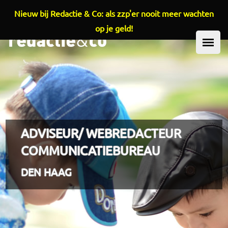
Nieuw bij Redactie & Co: als zzp'er nooit meer wachten
Overslaan en naar de inhoud gaan
op je geld!
HOOFDMENU
ADVISEUR/ WEBREDACTEUR
COMMUNICATIEBUREAU
DEN HAAG